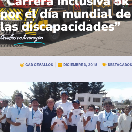
“Carrera inclusiva 5k
por el día mundial de
las discapacidades”
Cevallos
en tu corazón
GAD CEVALLOS
DICIEMBRE 3, 2018
DESTACADOS