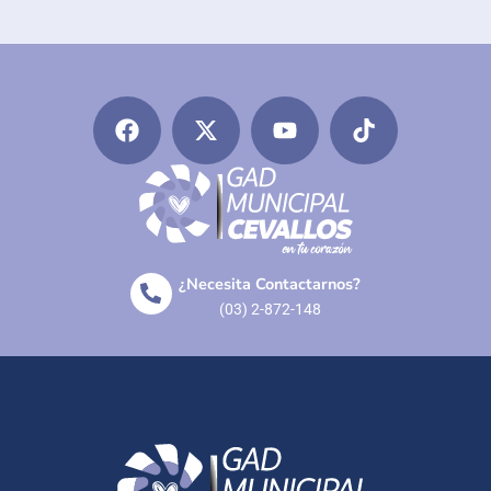
¿Necesita Contactarnos?
(03) 2-872-148