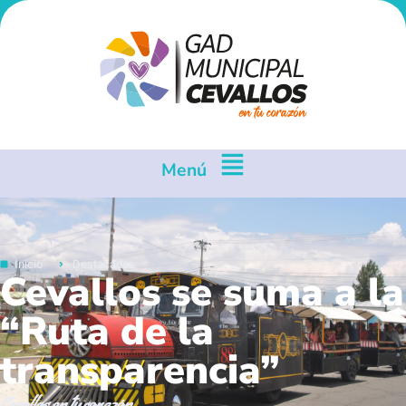
Menú
Inicio
Destacados
Cevallos se suma a la
“Ruta de la
transparencia”