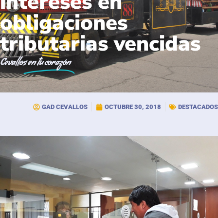
intereses en
obligaciones
tributarias vencidas
Cevallos
en tu corazón
GAD CEVALLOS
OCTUBRE 30, 2018
DESTACADOS