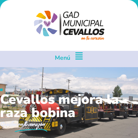
Menú
Inicio
Destacados
Cevallos mejora la
raza bobina
Cevallos
en tu corazón