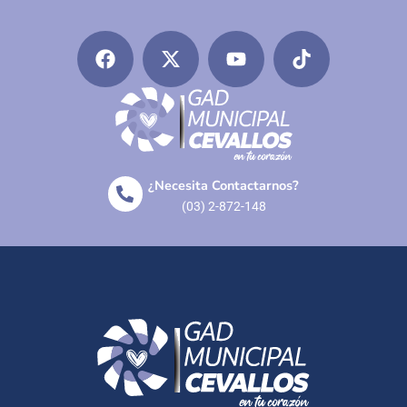
¿Necesita Contactarnos?
(03) 2-872-148