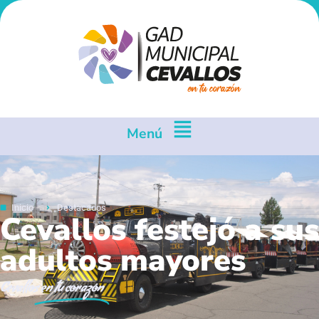
Menú
Inicio
Destacados
Cevallos festejó a sus
adultos mayores
Cevallos
en tu corazón