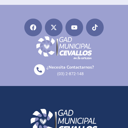
¿Necesita Contactarnos?
(03) 2-872-148