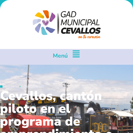
Menú
Inicio
Destacados
Cevallos, cantón
piloto en el
programa de