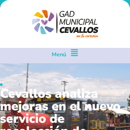
Menú
Inicio
Destacados
Cevallos analiza
mejoras en el nuevo
servicio de