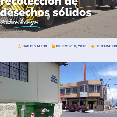
recolección de
desechos sólidos
Cevallos
en tu corazón
GAD CEVALLOS
DICIEMBRE 3, 2018
DESTACADOS