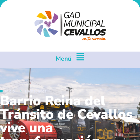
Menú
Inicio
Destacados
Barrio Reina del
Tránsito de Cevallos
vive una