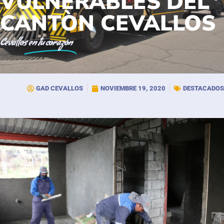
VULNERABLES DEL
CANTÒN CEVALLOS
Cevallos
en tu corazón
GAD CEVALLOS
NOVIEMBRE 19, 2020
DESTACADOS