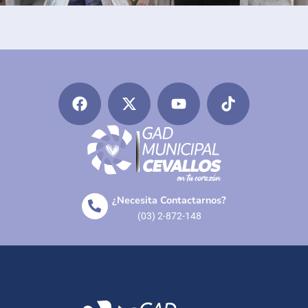
¿Necesita Contactarnos?
(03) 2-872-148