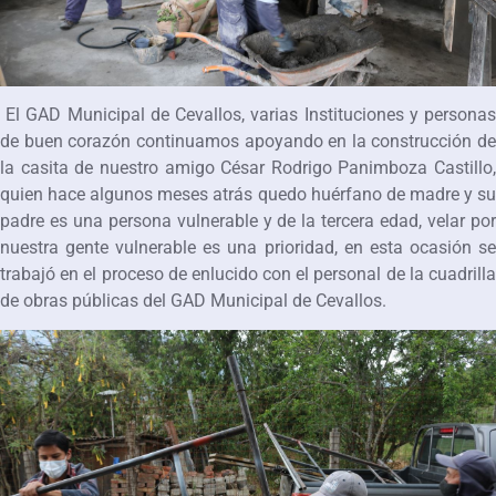
El GAD Municipal de Cevallos, varias Instituciones y personas
de buen corazón continuamos apoyando en la construcción de
la casita de nuestro amigo César Rodrigo Panimboza Castillo,
quien hace algunos meses atrás quedo huérfano de madre y su
padre es una persona vulnerable y de la tercera edad, velar por
nuestra gente vulnerable es una prioridad, en esta ocasión se
trabajó en el proceso de enlucido con el personal de la cuadrilla
de obras públicas del GAD Municipal de Cevallos.