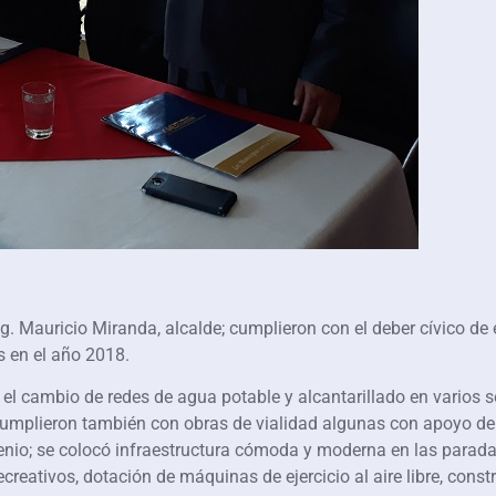
g. Mauricio Miranda, alcalde; cumplieron con el deber cívico de
s en el año 2018.
el cambio de redes de agua potable y alcantarillado en varios se
se cumplieron también con obras de vialidad algunas con apoyo 
nio; se colocó infraestructura cómoda y moderna en las paradas
reativos, dotación de máquinas de ejercicio al aire libre, const