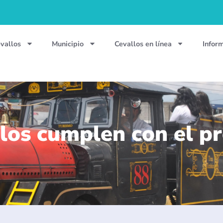
vallos
Municipio
Cevallos en línea
Infor
los cumplen con el p