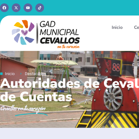
Inicio
Ce
Inicio
Destacados
Autoridades de Ceval
de Cuentas
Cevallos
en tu corazón