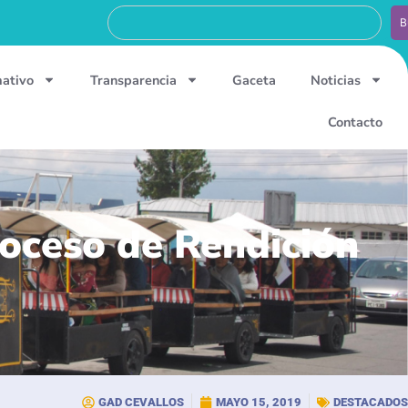
B
mativo
Transparencia
Gaceta
Noticias
Contacto
roceso de Rendición
GAD CEVALLOS
MAYO 15, 2019
DESTACADOS