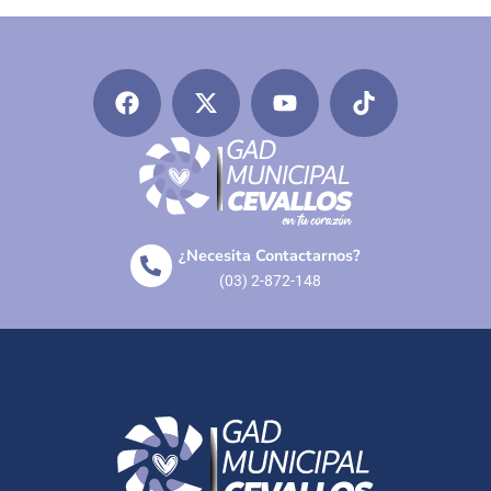
¿Necesita Contactarnos?
(03) 2-872-148